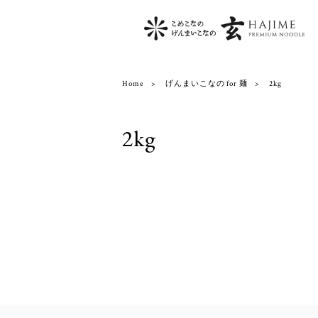
Home
げんまいこなの for 麺
2kg
2kg